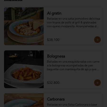
Al gratin
Bañadas en una salsa pomodoro deliciosa 
con trozos de pollo al grill & gratinadas 
con queso mozzarella. Acompañadas de 
pan baguette con mantequilla de ajo y 
queso parmesano. Elige tu pasta 
preferida.
$38.100
Bolognesa
Bañadas en una exquisita salsa con carne 
a la bolognesa acompañadas de pan 
baguette con mantequilla de ajo y queso 
parmesano. Elige tu pasta preferida:.
$32.800
Carbonara
Bañadas en una Salsa Carbonara a base 