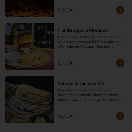
Tocineta ahumada, y Lechuga; Como 
base una deliciosa salsa Napolitana de la 
$35.300
casa. Acompañado de papas.
Hamburguesa Medieval
Carne magra de Res y Cerdo de Selecta 
calidad preparada en Kirón y asada al grill 
. Pan Brioché Artesanal, Tomates 
Pintones, Doble Queso Mozzarella, 
Tocineta ahumada, Pepinillos y Lechuga. 
acompañada de papas
$31.500
Sandwich san valentín
Pan nube con una mezcla de pollo 
desmechado con maíz tierno, tocineta, 
queso mozzarella , lechuga , tomate y 
salsas de la casa.
$27.300