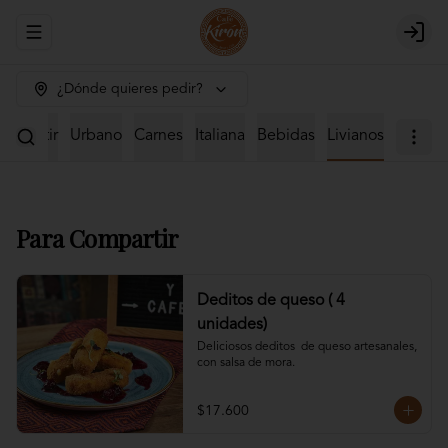
Abrir menu de navegación
Login
¿Dónde quieres pedir?
ompartir
Urbano
Carnes
Italiana
Bebidas
Livianos
Para Compartir
Deditos de queso ( 4
unidades)
Deliciosos deditos  de queso artesanales, 
con salsa de mora.
$17.600