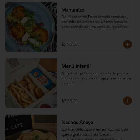
Marranitas
Deliciosa carne Desmechada sazonada , 
envuelta en esferas de plátano maduro, 
acompañado de una cama de guacamole 
cremoso, queso crema y tomate 
confitado. Plato digno de compartir entre 
3 personas.
$24.500
Menú infantil
Nugets de pollo acompañado de papa a 
la francesa, juguito de caja y una sorpresa 
especial.
$22.200
Nachos Anaya
Los mas deliciosos y reales Nachos. Con 
queso gratinado, Sour Cream, 
Guacamole, Carne bolognesa & una 