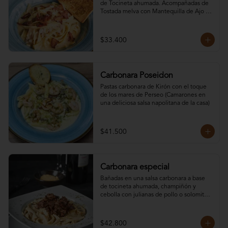
de Tocineta ahumada. Acompañadas de 
Tostada melva con Mantequilla de Ajo & 
Queso Parmesano. Todas nuestras pastas 
son libres de Gluten, Elije tu preferida:
$33.400
Carbonara Poseidon
Pastas carbonara de Kirón con el toque 
de los mares de Perseo (Camarones en 
una deliciosa salsa napolitana de la casa)
$41.500
Carbonara especial
Bañadas en una salsa carbonara a base 
de tocineta ahumada, champiñón y 
cebolla con julianas de pollo o solomito. 
Acompañadas de pan baguette con 
mantequilla de ajo y queso parmesano. 
Todas nuestras pastas son libres de 
$42.800
gluten, elige tu preferida:.