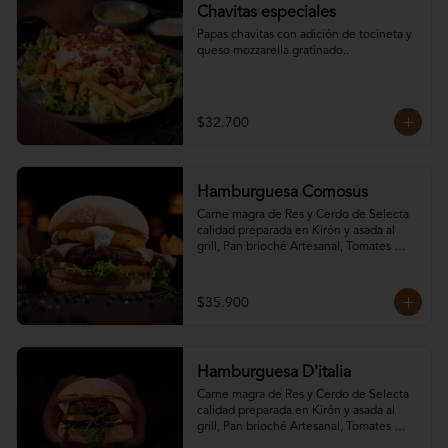
Chavitas especiales
Papas chavitas con adición de tocineta y 
queso mozzarella gratinado..
$32.700
Hamburguesa Comosus
Carne magra de Res y Cerdo de Selecta 
calidad preparada en Kirón y asada al 
grill, Pan brioché Artesanal, Tomates 
Pintones, Queso mozzarella, Queso 
Crema, Una Rodaja de jugosa piña asada, 
tocineta en salsa agridulce & Lechuga., 
$35.900
acompañada de papas.
Hamburguesa D'italia
Carne magra de Res y Cerdo de Selecta 
calidad preparada en Kirón y asada al 
grill, Pan brioché Artesanal, Tomates 
Pintones, Queso Parmesano Asado, 