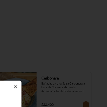
Carbonara
Bañadas en una Salsa Carbonara a 
base de Tocineta ahumada. 
Close
Acompañadas de Tostada melva con 
Mantequilla de Ajo & Queso 
Parmesano. Todas nuestras pastas 
son libres de Gluten, Elije tu 
$33.400
preferida: