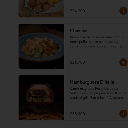
$34.200
Chavitas
Papas a la francesa con una mezcla 
entre pollo, queso parmesano y 
carne bolognesa, sobre una cama de 
lechuga fresca..
$26.700
Hamburguesa D'italia
Carne magra de Res y Cerdo de 
Selecta calidad preparada en Kirón y 
asada al grill, Pan brioché Artesanal, 
Tomates Pintones, Queso 
Parmesano Asado, Tocineta 
ahumada, y Lechuga; Como base 
$35.300
una deliciosa salsa Napolitana de la 
casa. Acompañado de papas.