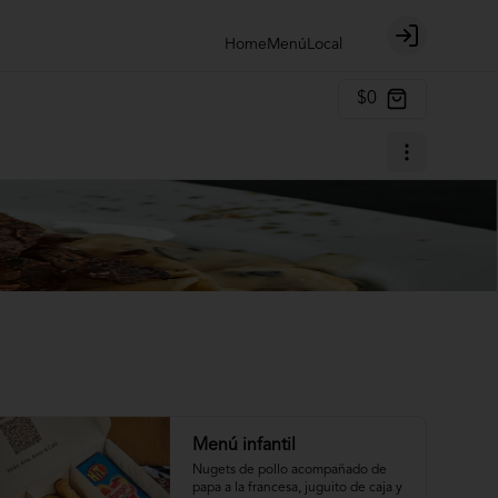
Home
Menú
Local
Login
$0
Menú infantil
Nugets de pollo acompañado de 
papa a la francesa, juguito de caja y 