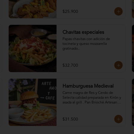
$25.900
Chavitas especiales
Papas chavitas con adición de 
tocineta y queso mozzarella 
gratinado..
$32.700
Hamburguesa Medieval
Carne magra de Res y Cerdo de 
Selecta calidad preparada en Kirón y 
asada al grill . Pan Brioché Artesanal, 
Tomates Pintones, Doble Queso 
Mozzarella, Tocineta ahumada, 
Pepinillos y Lechuga. acompañada 
$31.500
de papas