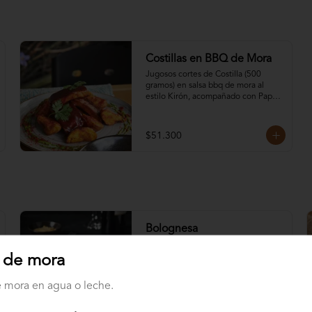
Costillas en BBQ de Mora
Jugosos cortes de Costilla (500 
gramos) en salsa bbq de mora al 
estilo Kirón, acompañado con Papas 
y Ensalada de la casa y Salsa Alioli.
$51.300
Bolognesa
Bañadas en una exquisita salsa con 
carne a la bolognesa acompañadas 
 de mora
de pan baguette con mantequilla de 
ajo y queso parmesano. Elige tu 
 mora en agua o leche.
pasta preferida:.
$32.800